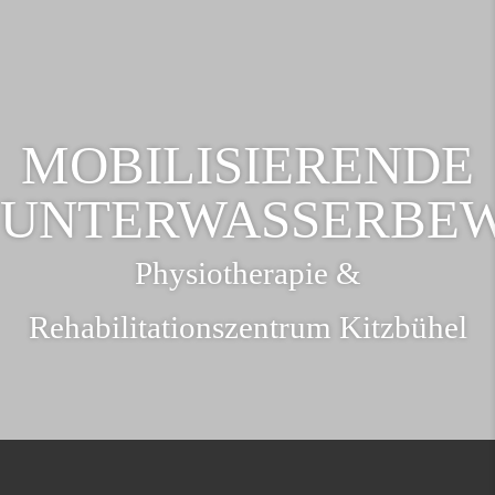
MOBILISIERENDE
UNTERWASSERBEW
Physiotherapie &
Rehabilitationszentrum Kitzbühel